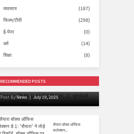
व्यवसाय
(187)
फिल्म/टीवी
(298)
ई-पेपर
(0)
धर्म
(14)
शिक्षा
(8)
अपराध
RECOMMENDED POSTS
Google और Meta पर ED की नजर, 21 जुलाई को
पूछताछ के लिए तलब
Post By
News
July 19, 2025
सैयारा बॉक्स ऑफिस
कलेक्शन...