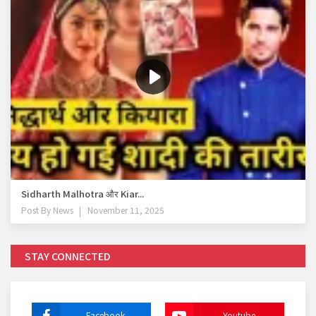
Sidharth Malhotra और Kiar...
Post By
News
November 11, 2025
STAY CONNECTED
Facebook
Youtube