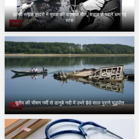
झांसी सड़क हादसे में युवक की दर्दनाक मौत, बचाव से पहले थम गई
सांस
राज्य
यूरोप की भीषण गर्मी से डानुबे नदी में उभरे 80 साल पुराने युद्धपोत
राज्य