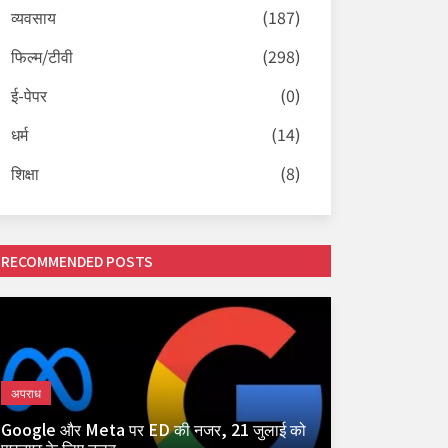
व्यवसाय
(187)
फिल्म/टीवी
(298)
ई-पेपर
(0)
धर्म
(14)
शिक्षा
(8)
RECOMMENDED POSTS
अपराध
Google और Meta पर ED की नजर, 21 जुलाई को