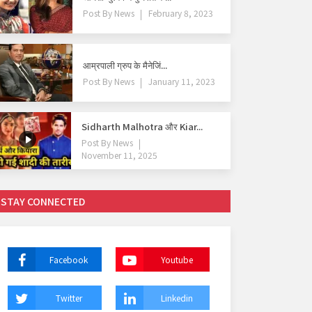
Post By
News
February 8, 2023
आम्रपाली ग्रुप के मैनेजिं...
Post By
News
January 11, 2023
Sidharth Malhotra और Kiar...
Post By
News
November 11, 2025
STAY CONNECTED
Facebook
Youtube
Twitter
Linkedin