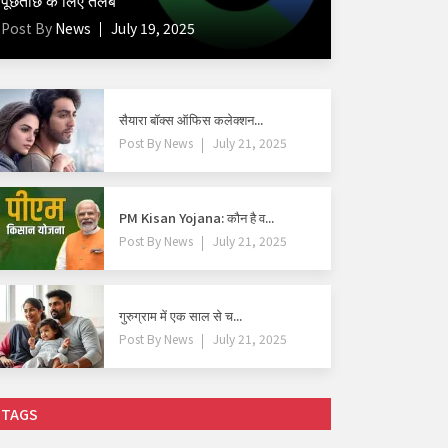
पूछताछ के लिए तलब
Post By
News
July 19, 2025
सैयारा बॉक्स ऑफिस कलेक्शन...
Post By
News
July 21, 2025
PM Kisan Yojana: कौन है व...
Post By
News
July 21, 2025
गुरुग्राम में एक साल से च...
Post By
News
July 21, 2025
TAGS