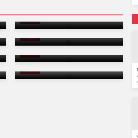
दोस्ती के लिए सलमान खान ने घटाई फीस, नई फिल्म को
लेकर बड़ा फैसला
फिल्म/टीवी
सही समय पर सच कहना जरूरी, लोगों की सोच की अब
परवाह नहीं: सानवी तलवार
फिल्म/टीवी
अनुपमा के जरिए महिलाओं के सम्मान और समानता का
संदेश: निधि शेट्टी
फिल्म/टीवी
मराठी फिल्म 'गजरा' से अदा शर्मा का नया सफर शुरू
फिल्म/टीवी