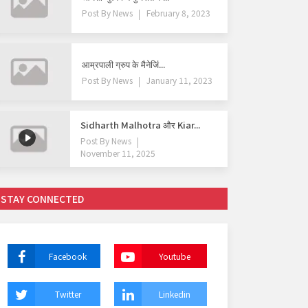
Post By
News
February 8, 2023
आम्रपाली ग्रुप के मैनेजिं...
Post By
News
January 11, 2023
Sidharth Malhotra और Kiar...
Post By
News
November 11, 2025
STAY CONNECTED
Facebook
Youtube
Twitter
Linkedin