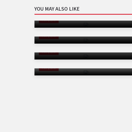
YOU MAY ALSO LIKE
सलमान की सलाह ने बदली कियारा आडवाणी की
किस्मत, ऐसे बनीं बॉलीवुड की स्टार
फिल्म/टीवी
'इश्कनामा' को लेकर चर्चा में शहनाज गिल, बोलीं- अच्छी
कहानियां ही मेरी पहचान
फिल्म/टीवी
घर के फोटोशूट से शुरू हुआ कृति सेनन का स्टार बनने
का सफर
फिल्म/टीवी
सच्ची कहानियों में संवेदनशीलता सबसे जरूरी : अदा शर्मा
फिल्म/टीवी