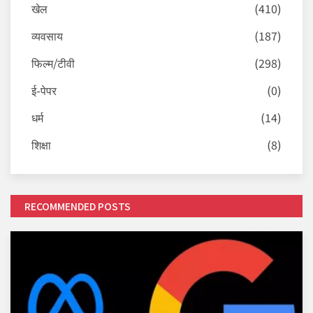
खेल
(410)
व्यवसाय
(187)
फिल्म/टीवी
(298)
ई-पेपर
(0)
धर्म
(14)
शिक्षा
(8)
RECOMMENDED POSTS