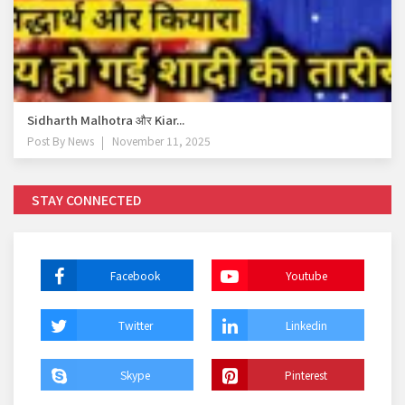
Sidharth Malhotra और Kiar...
Post By
News
November 11, 2025
STAY CONNECTED
Facebook
Youtube
Twitter
Linkedin
Skype
Pinterest