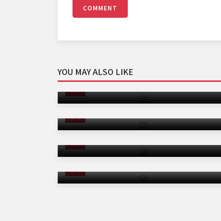
COMMENT
YOU MAY ALSO LIKE
झांसी सड़क हादसे में युवक की दर्दनाक मौत, बचाव से
पहले थम गई सांस
राज्य
नीट यूजी पेपर लीक जांच में सुरक्षा चूक का खुलासा
राज्य
हाईकोर्ट का बड़ा फैसला: परिवार में सरकारी नौकरी होने
पर नहीं मिलेगी अनुकंपा नियुक्ति
राज्य
युवाओं की आवाज़ लोकतंत्र की ताकत: मोहन भागवत
राज्य