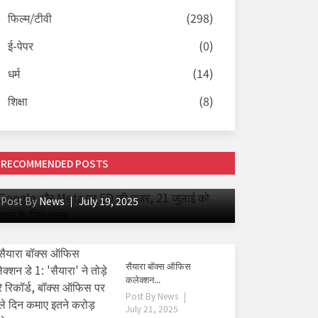
फिल्म/टीवी
(298)
ई-पेपर
(0)
धर्म
(14)
शिक्षा
(8)
अपराध
RECOMMENDED POSTS
Google और Meta पर ED की नजर, 21 जुलाई को
पूछताछ के लिए तलब
Post By
News
July 19, 2025
सैयारा बॉक्स ऑफिस
कलेक्शन...
Post By
News
July 21, 2025