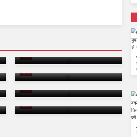
यूरोप की भीषण गर्मी से डानुबे नदी में उभरे 80 साल पुराने
युद्धपोत
राज्य
दिल्ली में बारिश से मौसम सुहाना, लोगों को गर्मी से राहत
राज्य
अग्नि-4 मिसाइल का सफल परीक्षण, भारत की रक्षा
शक्ति हुई और मजबूत
राज्य
कांवड़ यात्रा की तैयारियां पूरी, सेवा शिविरों में श्रद्धालुओं
के लिए विशेष इंतजाम
राज्य