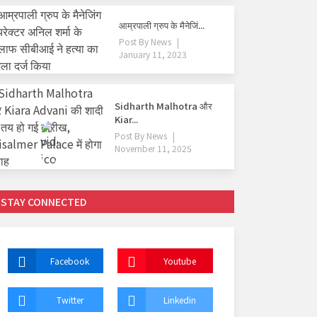
आम्रपाली ग्रुप के मैनेजिं...
Post By
News
January 11, 2023
Sidharth Malhotra और
Kiar...
Post By
News
November 11, 2025
STAY CONNECTED
Facebook
Youtube
Twitter
Linkedin