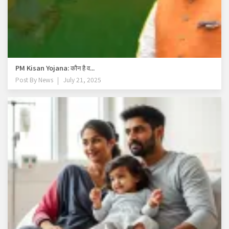
PM Kisan Yojana: कौन है व...
Post By
News
July 21, 2025