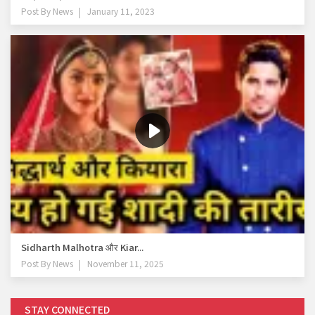
Post By
News
January 11, 2023
Sidharth Malhotra और Kiar...
Post By
News
November 11, 2025
STAY CONNECTED