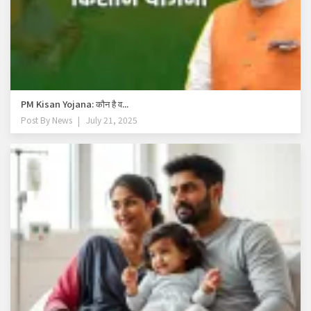
PM Kisan Yojana: कौन है व...
Post By
News
July 21, 2025