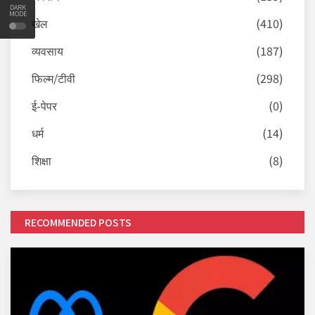
DARK
MODE
खेल
(410)
व्यवसाय
(187)
फिल्म/टीवी
(298)
ई-पेपर
(0)
धर्म
(14)
शिक्षा
(8)
RECOMMENDED POSTS